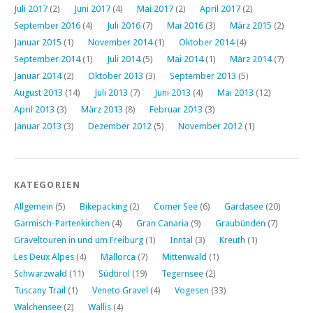
Juli 2017
(2)
Juni 2017
(4)
Mai 2017
(2)
April 2017
(2)
September 2016
(4)
Juli 2016
(7)
Mai 2016
(3)
März 2015
(2)
Januar 2015
(1)
November 2014
(1)
Oktober 2014
(4)
September 2014
(1)
Juli 2014
(5)
Mai 2014
(1)
März 2014
(7)
Januar 2014
(2)
Oktober 2013
(3)
September 2013
(5)
August 2013
(14)
Juli 2013
(7)
Juni 2013
(4)
Mai 2013
(12)
April 2013
(3)
März 2013
(8)
Februar 2013
(3)
Januar 2013
(3)
Dezember 2012
(5)
November 2012
(1)
KATEGORIEN
Allgemein
(5)
Bikepacking
(2)
Comer See
(6)
Gardasee
(20)
Garmisch-Partenkirchen
(4)
Gran Canaria
(9)
Graubünden
(7)
Graveltouren in und um Freiburg
(1)
Inntal
(3)
Kreuth
(1)
Les Deux Alpes
(4)
Mallorca
(7)
Mittenwald
(1)
Schwarzwald
(11)
Südtirol
(19)
Tegernsee
(2)
Tuscany Trail
(1)
Veneto Gravel
(4)
Vogesen
(33)
Walchensee
(2)
Wallis
(4)