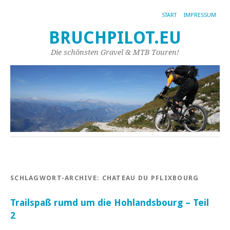
START
IMPRESSUM
BRUCHPILOT.EU
Die schönsten Gravel & MTB Touren!
SCHLAGWORT-ARCHIVE:
CHATEAU DU PFLIXBOURG
Trailspaß rumd um die Hohlandsbourg – Teil
2