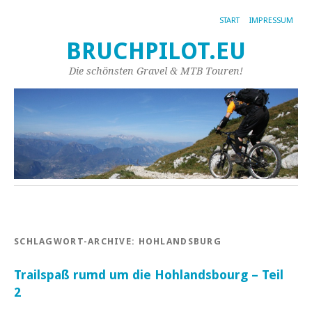
START
IMPRESSUM
BRUCHPILOT.EU
Die schönsten Gravel & MTB Touren!
SCHLAGWORT-ARCHIVE:
HOHLANDSBURG
Trailspaß rumd um die Hohlandsbourg – Teil
2