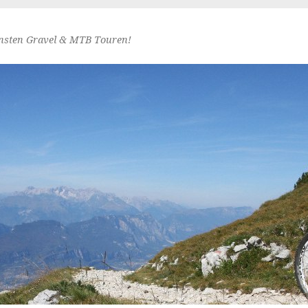
nsten Gravel & MTB Touren!