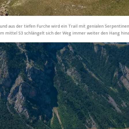
und aus der tiefen Furche wird ein Trail mit genialen Serpentinen
 Im mittel S3 schlängelt sich der Weg immer weiter den Hang hin