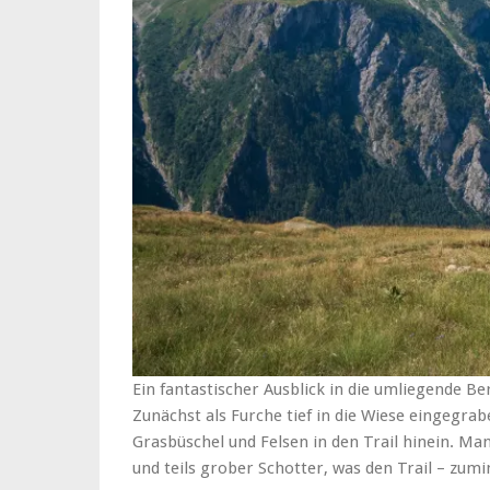
Ein fantastischer Ausblick in die umliegende B
Zunächst als Furche tief in die Wiese eingegra
Grasbüschel und Felsen in den Trail hinein. Ma
und teils grober Schotter, was den Trail – zumi