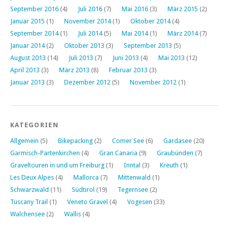
September 2016
(4)
Juli 2016
(7)
Mai 2016
(3)
März 2015
(2)
Januar 2015
(1)
November 2014
(1)
Oktober 2014
(4)
September 2014
(1)
Juli 2014
(5)
Mai 2014
(1)
März 2014
(7)
Januar 2014
(2)
Oktober 2013
(3)
September 2013
(5)
August 2013
(14)
Juli 2013
(7)
Juni 2013
(4)
Mai 2013
(12)
April 2013
(3)
März 2013
(8)
Februar 2013
(3)
Januar 2013
(3)
Dezember 2012
(5)
November 2012
(1)
KATEGORIEN
Allgemein
(5)
Bikepacking
(2)
Comer See
(6)
Gardasee
(20)
Garmisch-Partenkirchen
(4)
Gran Canaria
(9)
Graubünden
(7)
Graveltouren in und um Freiburg
(1)
Inntal
(3)
Kreuth
(1)
Les Deux Alpes
(4)
Mallorca
(7)
Mittenwald
(1)
Schwarzwald
(11)
Südtirol
(19)
Tegernsee
(2)
Tuscany Trail
(1)
Veneto Gravel
(4)
Vogesen
(33)
Walchensee
(2)
Wallis
(4)