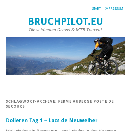
START
IMPRESSUM
BRUCHPILOT.EU
Die schönsten Gravel & MTB Touren!
SCHLAGWORT-ARCHIVE:
FERME AUBERGE POSTE DE
SECOURS
Dolleren Tag 1 – Lacs de Neuweiher
Mal wieder ein Basecamp – mal wieder in den Vogesen.