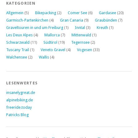
KATEGORIEN
Allgemein
(5)
Bikepacking
(2)
Comer See
(6)
Gardasee
(20)
Garmisch-Partenkirchen
(4)
Gran Canaria
(9)
Graubünden
(7)
Graveltouren in und um Freiburg
(1)
Inntal
(3)
Kreuth
(1)
Les Deux Alpes
(4)
Mallorca
(7)
Mittenwald
(1)
Schwarzwald
(11)
Südtirol
(19)
Tegernsee
(2)
Tuscany Trail
(1)
Veneto Gravel
(4)
Vogesen
(33)
Walchensee
(2)
Wallis
(4)
LESENWERTES
insanelygreat.de
alpinebiking.de
freeride.today
Patricks Blog