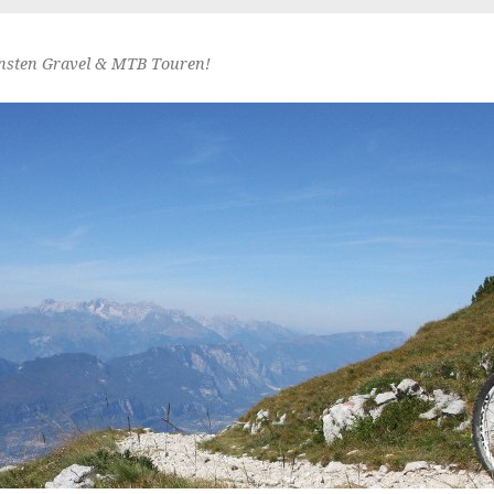
nsten Gravel & MTB Touren!