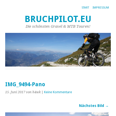
START
IMPRESSUM
BRUCHPILOT.EU
Die schönsten Gravel & MTB Touren!
IMG_9494-Pano
15. Juni 2017
von h4wk
|
Keine Kommentare
Nächstes Bild →