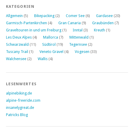
KATEGORIEN
Allgemein
(5)
Bikepacking
(2)
Comer See
(6)
Gardasee
(20)
Garmisch-Partenkirchen
(4)
Gran Canaria
(9)
Graubünden
(7)
Graveltouren in und um Freiburg
(1)
Inntal
(3)
Kreuth
(1)
Les Deux Alpes
(4)
Mallorca
(7)
Mittenwald
(1)
Schwarzwald
(11)
Südtirol
(19)
Tegernsee
(2)
Tuscany Trail
(1)
Veneto Gravel
(4)
Vogesen
(33)
Walchensee
(2)
Wallis
(4)
LESENWERTES
alpinebiking.de
alpine-freeride.com
insanelygreat.de
Patricks Blog