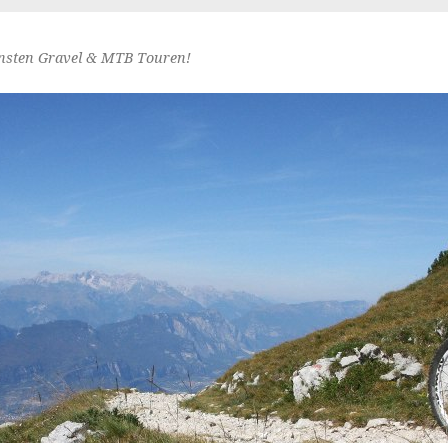
nsten Gravel & MTB Touren!