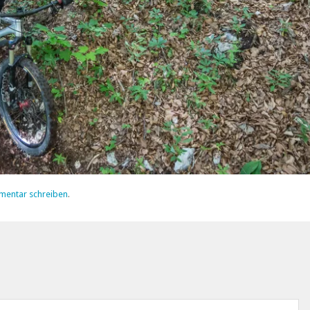
mentar schreiben
.