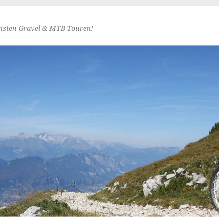
nsten Gravel & MTB Touren!