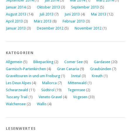
September 2014
(1)
Juli 2014
(5)
Mai 2014
(1)
März 2014
(7)
Januar 2014
(2)
Oktober 2013
(3)
September 2013
(5)
August 2013
(14)
Juli 2013
(7)
Juni 2013
(4)
Mai 2013
(12)
April 2013
(3)
März 2013
(8)
Februar 2013
(3)
Januar 2013
(3)
Dezember 2012
(5)
November 2012
(1)
KATEGORIEN
Allgemein
(5)
Bikepacking
(2)
Comer See
(6)
Gardasee
(20)
Garmisch-Partenkirchen
(4)
Gran Canaria
(9)
Graubünden
(7)
Graveltouren in und um Freiburg
(1)
Inntal
(3)
Kreuth
(1)
Les Deux Alpes
(4)
Mallorca
(7)
Mittenwald
(1)
Schwarzwald
(11)
Südtirol
(19)
Tegernsee
(2)
Tuscany Trail
(1)
Veneto Gravel
(4)
Vogesen
(33)
Walchensee
(2)
Wallis
(4)
LESENWERTES