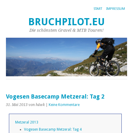
START
IMPRESSUM
BRUCHPILOT.EU
Die schönsten Gravel & MTB Touren!
Vogesen Basecamp Metzeral: Tag 2
31. Mai 2013
von h4wk
|
Keine Kommentare
Metzeral 2013
Vogesen Basecamp Metzeral: Tag 4