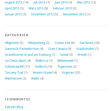
August 2013
(14)
Juli 2013
(7)
Juni 2013
(4)
Mai 2013
(12)
April 2013
(3)
März 2013
(8)
Februar 2013
(3)
Januar 2013
(3)
Dezember 2012
(5)
November 2012
(1)
KATEGORIEN
Allgemein
(5)
Bikepacking
(2)
Comer See
(6)
Gardasee
(20)
Garmisch-Partenkirchen
(4)
Gran Canaria
(9)
Graubünden
(7)
Graveltouren in und um Freiburg
(1)
Inntal
(3)
Kreuth
(1)
Les Deux Alpes
(4)
Mallorca
(7)
Mittenwald
(1)
Schwarzwald
(11)
Südtirol
(19)
Tegernsee
(2)
Tuscany Trail
(1)
Veneto Gravel
(4)
Vogesen
(33)
Walchensee
(2)
Wallis
(4)
LESENWERTES
Patricks Blog