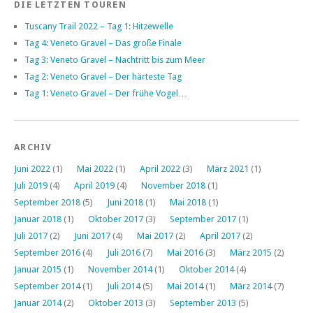
DIE LETZTEN TOUREN
Tuscany Trail 2022 – Tag 1: Hitzewelle
Tag 4: Veneto Gravel – Das große Finale
Tag 3: Veneto Gravel – Nachtritt bis zum Meer
Tag 2: Veneto Gravel – Der härteste Tag
Tag 1: Veneto Gravel – Der frühe Vogel…
ARCHIV
Juni 2022
(1)
Mai 2022
(1)
April 2022
(3)
März 2021
(1)
Juli 2019
(4)
April 2019
(4)
November 2018
(1)
September 2018
(5)
Juni 2018
(1)
Mai 2018
(1)
Januar 2018
(1)
Oktober 2017
(3)
September 2017
(1)
Juli 2017
(2)
Juni 2017
(4)
Mai 2017
(2)
April 2017
(2)
September 2016
(4)
Juli 2016
(7)
Mai 2016
(3)
März 2015
(2)
Januar 2015
(1)
November 2014
(1)
Oktober 2014
(4)
September 2014
(1)
Juli 2014
(5)
Mai 2014
(1)
März 2014
(7)
Januar 2014
(2)
Oktober 2013
(3)
September 2013
(5)