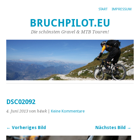
START
IMPRESSUM
BRUCHPILOT.EU
Die schönsten Gravel & MTB Touren!
DSC02092
4. Juni 2013
von h4wk
|
Keine Kommentare
← Vorheriges Bild
Nächstes Bild →