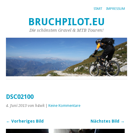
START
IMPRESSUM
BRUCHPILOT.EU
Die schönsten Gravel & MTB Touren!
DSC02100
4. Juni 2013
von h4wk
|
Keine Kommentare
← Vorheriges Bild
Nächstes Bild →