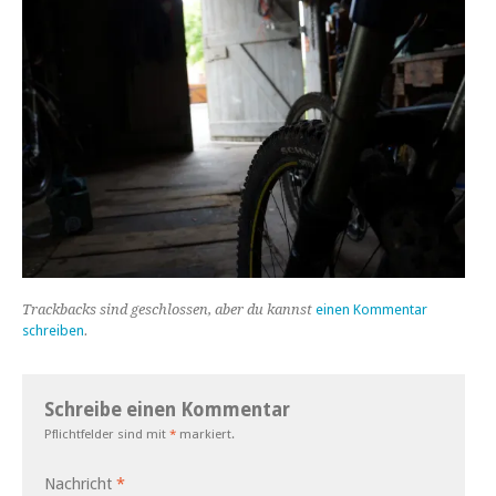
Trackbacks sind geschlossen, aber du kannst
einen Kommentar
schreiben
.
Schreibe einen Kommentar
Pflichtfelder sind mit
*
markiert.
Nachricht
*