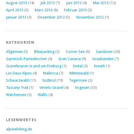
August 2013
(14)
Juli 2013
(7)
Juni 2013
(4)
Mai 2013
(12)
April 2013
(3)
März 2013
(8)
Februar 2013
(3)
Januar 2013
(3)
Dezember 2012
(5)
November 2012
(1)
KATEGORIEN
Allgemein
(5)
Bikepacking
(2)
Comer See
(6)
Gardasee
(20)
Garmisch-Partenkirchen
(4)
Gran Canaria
(9)
Graubünden
(7)
Graveltouren in und um Freiburg
(1)
Inntal
(3)
Kreuth
(1)
Les Deux Alpes
(4)
Mallorca
(7)
Mittenwald
(1)
Schwarzwald
(11)
Südtirol
(19)
Tegernsee
(2)
Tuscany Trail
(1)
Veneto Gravel
(4)
Vogesen
(33)
Walchensee
(2)
Wallis
(4)
LESENWERTES
alpinebiking.de