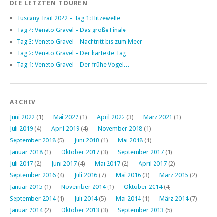
DIE LETZTEN TOUREN
Tuscany Trail 2022 – Tag 1: Hitzewelle
Tag 4: Veneto Gravel – Das große Finale
Tag 3: Veneto Gravel – Nachtritt bis zum Meer
Tag 2: Veneto Gravel – Der härteste Tag
Tag 1: Veneto Gravel – Der frühe Vogel…
ARCHIV
Juni 2022
(1)
Mai 2022
(1)
April 2022
(3)
März 2021
(1)
Juli 2019
(4)
April 2019
(4)
November 2018
(1)
September 2018
(5)
Juni 2018
(1)
Mai 2018
(1)
Januar 2018
(1)
Oktober 2017
(3)
September 2017
(1)
Juli 2017
(2)
Juni 2017
(4)
Mai 2017
(2)
April 2017
(2)
September 2016
(4)
Juli 2016
(7)
Mai 2016
(3)
März 2015
(2)
Januar 2015
(1)
November 2014
(1)
Oktober 2014
(4)
September 2014
(1)
Juli 2014
(5)
Mai 2014
(1)
März 2014
(7)
Januar 2014
(2)
Oktober 2013
(3)
September 2013
(5)