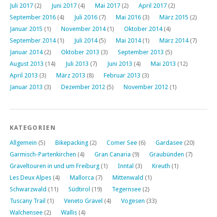
Juli 2017
(2)
Juni 2017
(4)
Mai 2017
(2)
April 2017
(2)
September 2016
(4)
Juli 2016
(7)
Mai 2016
(3)
März 2015
(2)
Januar 2015
(1)
November 2014
(1)
Oktober 2014
(4)
September 2014
(1)
Juli 2014
(5)
Mai 2014
(1)
März 2014
(7)
Januar 2014
(2)
Oktober 2013
(3)
September 2013
(5)
August 2013
(14)
Juli 2013
(7)
Juni 2013
(4)
Mai 2013
(12)
April 2013
(3)
März 2013
(8)
Februar 2013
(3)
Januar 2013
(3)
Dezember 2012
(5)
November 2012
(1)
KATEGORIEN
Allgemein
(5)
Bikepacking
(2)
Comer See
(6)
Gardasee
(20)
Garmisch-Partenkirchen
(4)
Gran Canaria
(9)
Graubünden
(7)
Graveltouren in und um Freiburg
(1)
Inntal
(3)
Kreuth
(1)
Les Deux Alpes
(4)
Mallorca
(7)
Mittenwald
(1)
Schwarzwald
(11)
Südtirol
(19)
Tegernsee
(2)
Tuscany Trail
(1)
Veneto Gravel
(4)
Vogesen
(33)
Walchensee
(2)
Wallis
(4)