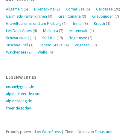
Allgemein
(5)
Bikepacking
(2)
Comer See
(6)
Gardasee
(20)
Garmisch-Partenkirchen
(4)
Gran Canaria
(9)
Graubünden
(7)
Graveltouren in und um Freiburg
(1)
Inntal
(3)
Kreuth
(1)
Les Deux Alpes
(4)
Mallorca
(7)
Mittenwald
(1)
Schwarzwald
(11)
Südtirol
(19)
Tegernsee
(2)
Tuscany Trail
(1)
Veneto Gravel
(4)
Vogesen
(33)
Walchensee
(2)
Wallis
(4)
LESENWERTES
insanelygreat.de
alpine-freeride.com
alpinebiking.de
freeride.today
Proudly powered by
WordPress
|
Theme: Yoko von
Elmastudio