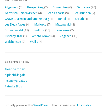
Allgemein
(5)
Bikepacking
(2)
Comer See
(6)
Gardasee
(20)
Garmisch-Partenkirchen
(4)
Gran Canaria
(9)
Graubünden
(7)
Graveltouren in und um Freiburg
(1)
Inntal
(3)
Kreuth
(1)
Les Deux Alpes
(4)
Mallorca
(7)
Mittenwald
(1)
Schwarzwald
(11)
Südtirol
(19)
Tegernsee
(2)
Tuscany Trail
(1)
Veneto Gravel
(4)
Vogesen
(33)
Walchensee
(2)
Wallis
(4)
LESENWERTES
freeride.today
alpinebiking.de
insanelygreat.de
Patricks Blog
Proudly powered by
WordPress
|
Theme: Yoko von
Elmastudio