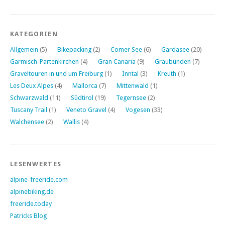
KATEGORIEN
Allgemein
(5)
Bikepacking
(2)
Comer See
(6)
Gardasee
(20)
Garmisch-Partenkirchen
(4)
Gran Canaria
(9)
Graubünden
(7)
Graveltouren in und um Freiburg
(1)
Inntal
(3)
Kreuth
(1)
Les Deux Alpes
(4)
Mallorca
(7)
Mittenwald
(1)
Schwarzwald
(11)
Südtirol
(19)
Tegernsee
(2)
Tuscany Trail
(1)
Veneto Gravel
(4)
Vogesen
(33)
Walchensee
(2)
Wallis
(4)
LESENWERTES
alpine-freeride.com
alpinebiking.de
freeride.today
Patricks Blog