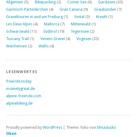
Allgemein
(5)
Bikepacking
(2)
Comer See
(6)
Gardasee
(20)
Garmisch-Partenkirchen
(4)
Gran Canaria
(9)
Graubünden
(7)
Graveltouren in und um Freiburg
(1)
Inntal
(3)
Kreuth
(1)
Les Deux Alpes
(4)
Mallorca
(7)
Mittenwald
(1)
Schwarzwald
(11)
Südtirol
(19)
Tegernsee
(2)
Tuscany Trail
(1)
Veneto Gravel
(4)
Vogesen
(33)
Walchensee
(2)
Wallis
(4)
LESENWERTES
freeride.today
insanelygreat.de
alpine-freeride.com
alpinebiking.de
Proudly powered by
WordPress
|
Theme: Yoko von
Elmastudio
Oben