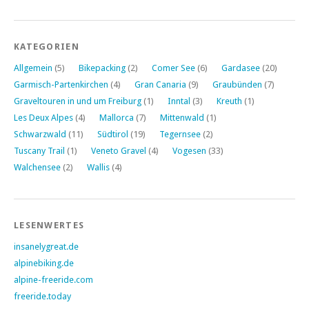
KATEGORIEN
Allgemein
(5)
Bikepacking
(2)
Comer See
(6)
Gardasee
(20)
Garmisch-Partenkirchen
(4)
Gran Canaria
(9)
Graubünden
(7)
Graveltouren in und um Freiburg
(1)
Inntal
(3)
Kreuth
(1)
Les Deux Alpes
(4)
Mallorca
(7)
Mittenwald
(1)
Schwarzwald
(11)
Südtirol
(19)
Tegernsee
(2)
Tuscany Trail
(1)
Veneto Gravel
(4)
Vogesen
(33)
Walchensee
(2)
Wallis
(4)
LESENWERTES
insanelygreat.de
alpinebiking.de
alpine-freeride.com
freeride.today