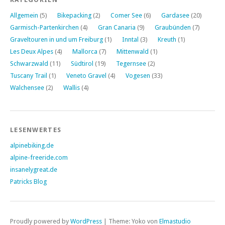
Allgemein
(5)
Bikepacking
(2)
Comer See
(6)
Gardasee
(20)
Garmisch-Partenkirchen
(4)
Gran Canaria
(9)
Graubünden
(7)
Graveltouren in und um Freiburg
(1)
Inntal
(3)
Kreuth
(1)
Les Deux Alpes
(4)
Mallorca
(7)
Mittenwald
(1)
Schwarzwald
(11)
Südtirol
(19)
Tegernsee
(2)
Tuscany Trail
(1)
Veneto Gravel
(4)
Vogesen
(33)
Walchensee
(2)
Wallis
(4)
LESENWERTES
alpinebiking.de
alpine-freeride.com
insanelygreat.de
Patricks Blog
Proudly powered by
WordPress
|
Theme: Yoko von
Elmastudio