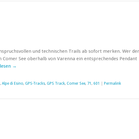
 anspruchsvollen und technischen Trails ab sofort merken. Wer de
am Comer See oberhalb von Varenna ein entsprechendes Pendant
lesen
→
,
Alpe di Esino
,
GPS-Tracks
,
GPS Track
,
Comer See
,
71
,
601
|
Permalink