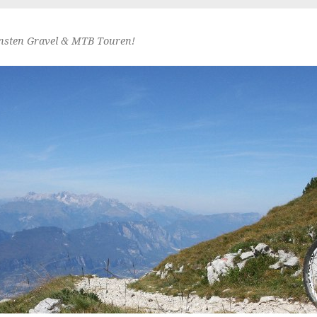
nsten Gravel & MTB Touren!