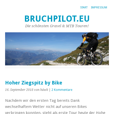
START
IMPRESSUM
BRUCHPILOT.EU
Die schönsten Gravel & MTB Touren!
Hoher Ziegspitz by Bike
16. September 2018
von h4wk
|
2 Kommentare
Nachdem wir den ersten Tag bereits Dank
wechselhaftem Wetter nicht auf unseren Bikes
verbringen konnten, steht als erste Tour heute der Hohe