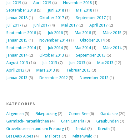
Juli 2019
(4)
April 2019
(4)
November 2018
(1)
September 2018
(5)
Juni 2018
(1)
Mai 2018
(1)
Januar 2018
(1)
Oktober 2017
(3)
September 2017
(1)
Juli 2017
(2)
Juni 2017
(4)
Mai 2017
(2)
April 2017
(2)
September 2016
(4)
Juli 2016
(7)
Mai 2016
(3)
März 2015
(2)
Januar 2015
(1)
November 2014
(1)
Oktober 2014
(4)
September 2014
(1)
Juli 2014
(5)
Mai 2014
(1)
März 2014
(7)
Januar 2014
(2)
Oktober 2013
(3)
September 2013
(5)
August 2013
(14)
Juli 2013
(7)
Juni 2013
(4)
Mai 2013
(12)
April 2013
(3)
März 2013
(8)
Februar 2013
(3)
Januar 2013
(3)
Dezember 2012
(5)
November 2012
(1)
KATEGORIEN
Allgemein
(5)
Bikepacking
(2)
Comer See
(6)
Gardasee
(20)
Garmisch-Partenkirchen
(4)
Gran Canaria
(9)
Graubünden
(7)
Graveltouren in und um Freiburg
(1)
Inntal
(3)
Kreuth
(1)
Les Deux Alpes
(4)
Mallorca
(7)
Mittenwald
(1)