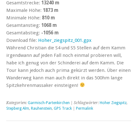
Gesamtstrecke:
13240 m
Maximale Höhe:
1873 m
Minimale Höhe:
810 m
Gesamtanstieg:
1068 m
Gesamtabstieg:
-1056 m
Download file:
Hoher_ziegspitz_001.gpx
Während Christian die S4 und S5 Stellen auf dem Kamm
irgendwann auf jeden Fall noch einmal probieren will,
habe ich genug von der Schinderei auf dem Kamm. Die
Tour kann jedoch auch prima gekürzt werden. Über einen
Wanderweg kann man auch direkt in das 500hm lange
Spitzkehrenmassaker einsteigen!
Kategorien:
Garmisch-Partenkirchen
| Schlagwörter:
Hoher Ziegspitz
,
Stepberg Alm
,
Rauhenstein
,
GPS Track
|
Permalink