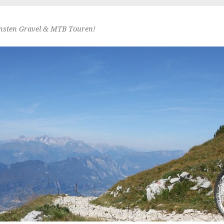
nsten Gravel & MTB Touren!