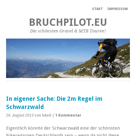
START
IMPRESSUM
BRUCHPILOT.EU
Die schönsten Gravel & MTB Touren!
In eigener Sache: Die 2m Regel im
Schwarzwald
26. August 2013
von h4wk
|
1 Kommentar
Eigentlich könnte der Schwarzwald eine der schönsten
Bikeregionen Deutschlands sein – wenn da nicht diese