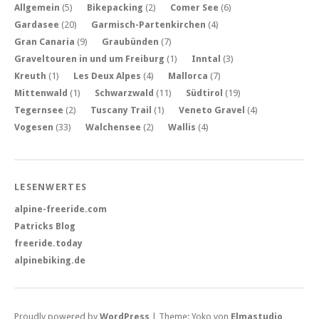
Allgemein
(5)
Bikepacking
(2)
Comer See
(6)
Gardasee
(20)
Garmisch-Partenkirchen
(4)
Gran Canaria
(9)
Graubünden
(7)
Graveltouren in und um Freiburg
(1)
Inntal
(3)
Kreuth
(1)
Les Deux Alpes
(4)
Mallorca
(7)
Mittenwald
(1)
Schwarzwald
(11)
Südtirol
(19)
Tegernsee
(2)
Tuscany Trail
(1)
Veneto Gravel
(4)
Vogesen
(33)
Walchensee
(2)
Wallis
(4)
LESENWERTES
alpine-freeride.com
Patricks Blog
freeride.today
alpinebiking.de
Proudly powered by
WordPress
|
Theme: Yoko von
Elmastudio