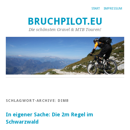
START
IMPRESSUM
BRUCHPILOT.EU
Die schönsten Gravel & MTB Touren!
SCHLAGWORT-ARCHIVE:
DIMB
In eigener Sache: Die 2m Regel im
Schwarzwald