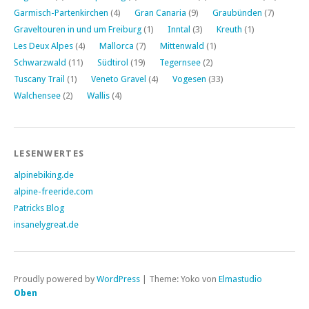
Garmisch-Partenkirchen
(4)
Gran Canaria
(9)
Graubünden
(7)
Graveltouren in und um Freiburg
(1)
Inntal
(3)
Kreuth
(1)
Les Deux Alpes
(4)
Mallorca
(7)
Mittenwald
(1)
Schwarzwald
(11)
Südtirol
(19)
Tegernsee
(2)
Tuscany Trail
(1)
Veneto Gravel
(4)
Vogesen
(33)
Walchensee
(2)
Wallis
(4)
LESENWERTES
alpinebiking.de
alpine-freeride.com
Patricks Blog
insanelygreat.de
Proudly powered by
WordPress
|
Theme: Yoko von
Elmastudio
Oben