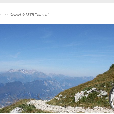
nsten Gravel & MTB Touren!