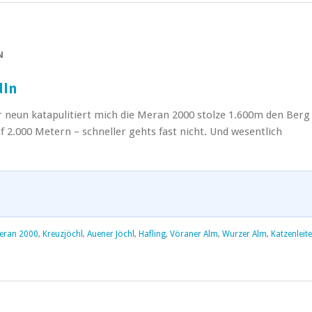
N
dln
or neun katapulitiert mich die Meran 2000 stolze 1.600m den Berg
f 2.000 Metern – schneller gehts fast nicht. Und wesentlich
eran 2000
,
Kreuzjöchl
,
Auener Jöchl
,
Hafling
,
Vöraner Alm
,
Wurzer Alm
,
Katzenleite