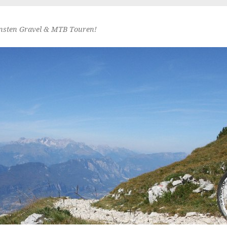
nsten Gravel & MTB Touren!