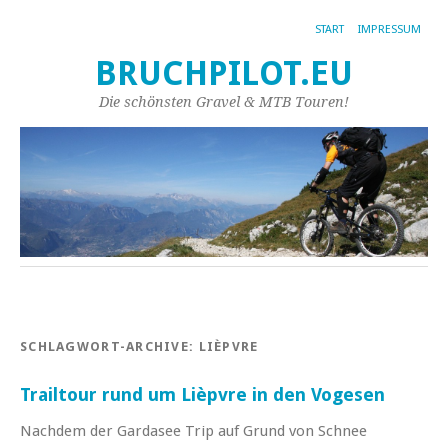
START
IMPRESSUM
BRUCHPILOT.EU
Die schönsten Gravel & MTB Touren!
SCHLAGWORT-ARCHIVE:
LIÈPVRE
Trailtour rund um Lièpvre in den Vogesen
Nachdem der Gardasee Trip auf Grund von Schnee