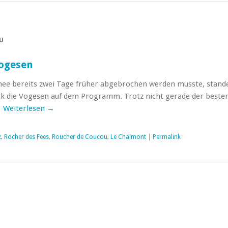
U
Vogesen
nee bereits zwei Tage früher abgebrochen werden musste, stand
 die Vogesen auf dem Programm. Trotz nicht gerade der beste
…
Weiterlesen
→
z
,
Rocher des Fees
,
Roucher de Coucou
,
Le Chalmont
|
Permalink