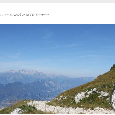
nsten Gravel & MTB Touren!