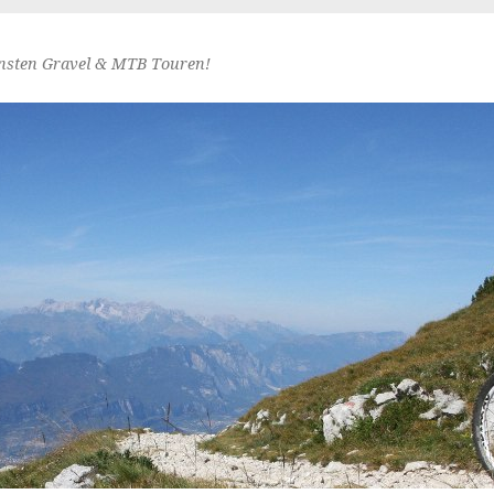
nsten Gravel & MTB Touren!