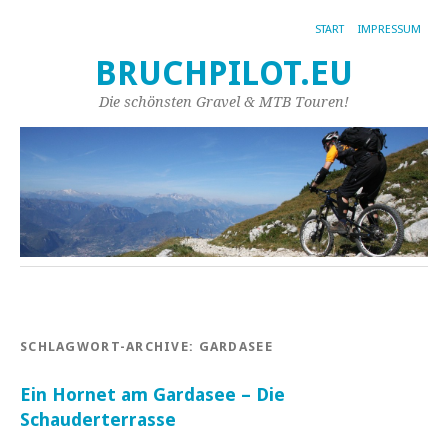
START
IMPRESSUM
BRUCHPILOT.EU
Die schönsten Gravel & MTB Touren!
SCHLAGWORT-ARCHIVE:
GARDASEE
Ein Hornet am Gardasee – Die
Schauderterrasse