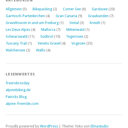
KATEGORIEN
Allgemein
(5)
Bikepacking
(2)
Comer See
(6)
Gardasee
(20)
Garmisch-Partenkirchen
(4)
Gran Canaria
(9)
Graubünden
(7)
Graveltouren in und um Freiburg
(1)
Inntal
(3)
Kreuth
(1)
Les Deux Alpes
(4)
Mallorca
(7)
Mittenwald
(1)
Schwarzwald
(11)
Südtirol
(19)
Tegernsee
(2)
Tuscany Trail
(1)
Veneto Gravel
(4)
Vogesen
(33)
Walchensee
(2)
Wallis
(4)
LESENWERTES
freeride.today
alpinebiking.de
Patricks Blog
alpine-freeride.com
Proudly powered by
WordPress
|
Theme: Yoko von
Elmastudio