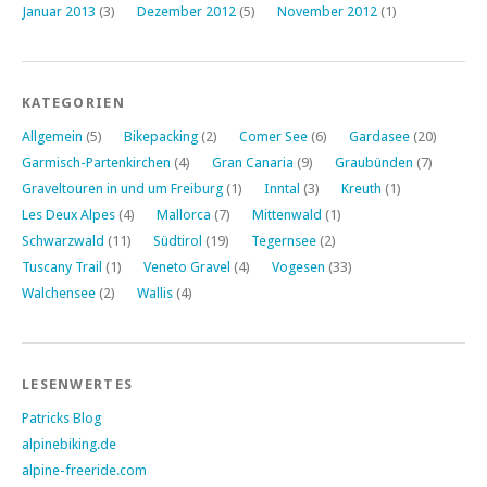
Januar 2013
(3)
Dezember 2012
(5)
November 2012
(1)
KATEGORIEN
Allgemein
(5)
Bikepacking
(2)
Comer See
(6)
Gardasee
(20)
Garmisch-Partenkirchen
(4)
Gran Canaria
(9)
Graubünden
(7)
Graveltouren in und um Freiburg
(1)
Inntal
(3)
Kreuth
(1)
Les Deux Alpes
(4)
Mallorca
(7)
Mittenwald
(1)
Schwarzwald
(11)
Südtirol
(19)
Tegernsee
(2)
Tuscany Trail
(1)
Veneto Gravel
(4)
Vogesen
(33)
Walchensee
(2)
Wallis
(4)
LESENWERTES
Patricks Blog
alpinebiking.de
alpine-freeride.com