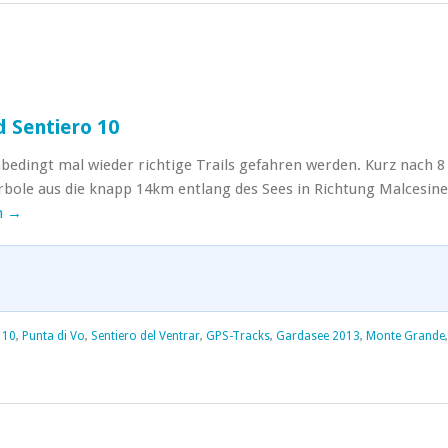
 Sentiero 10
edingt mal wieder richtige Trails gefahren werden. Kurz nach 8
rbole aus die knapp 14km entlang des Sees in Richtung Malcesine
n
→
 10
,
Punta di Vo
,
Sentiero del Ventrar
,
GPS-Tracks
,
Gardasee 2013
,
Monte Grande
,