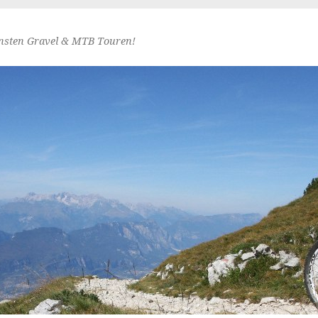
nsten Gravel & MTB Touren!