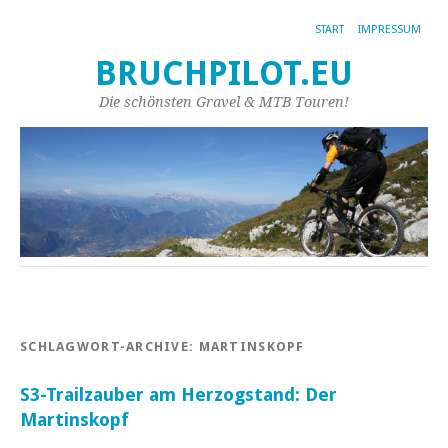
START
IMPRESSUM
BRUCHPILOT.EU
Die schönsten Gravel & MTB Touren!
SCHLAGWORT-ARCHIVE:
MARTINSKOPF
S3-Trailzauber am Herzogstand: Der
Martinskopf