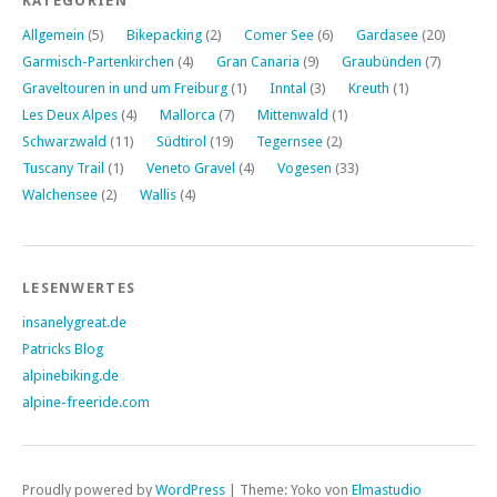
KATEGORIEN
Allgemein
(5)
Bikepacking
(2)
Comer See
(6)
Gardasee
(20)
Garmisch-Partenkirchen
(4)
Gran Canaria
(9)
Graubünden
(7)
Graveltouren in und um Freiburg
(1)
Inntal
(3)
Kreuth
(1)
Les Deux Alpes
(4)
Mallorca
(7)
Mittenwald
(1)
Schwarzwald
(11)
Südtirol
(19)
Tegernsee
(2)
Tuscany Trail
(1)
Veneto Gravel
(4)
Vogesen
(33)
Walchensee
(2)
Wallis
(4)
LESENWERTES
insanelygreat.de
Patricks Blog
alpinebiking.de
alpine-freeride.com
Proudly powered by
WordPress
|
Theme: Yoko von
Elmastudio