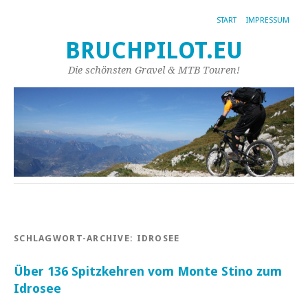
START
IMPRESSUM
BRUCHPILOT.EU
Die schönsten Gravel & MTB Touren!
SCHLAGWORT-ARCHIVE:
IDROSEE
Über 136 Spitzkehren vom Monte Stino zum
Idrosee