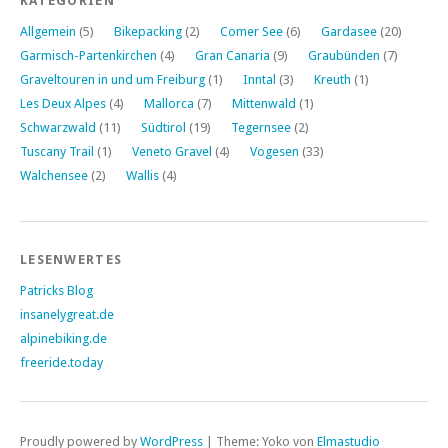
KATEGORIEN
Allgemein
(5)
Bikepacking
(2)
Comer See
(6)
Gardasee
(20)
Garmisch-Partenkirchen
(4)
Gran Canaria
(9)
Graubünden
(7)
Graveltouren in und um Freiburg
(1)
Inntal
(3)
Kreuth
(1)
Les Deux Alpes
(4)
Mallorca
(7)
Mittenwald
(1)
Schwarzwald
(11)
Südtirol
(19)
Tegernsee
(2)
Tuscany Trail
(1)
Veneto Gravel
(4)
Vogesen
(33)
Walchensee
(2)
Wallis
(4)
LESENWERTES
Patricks Blog
insanelygreat.de
alpinebiking.de
freeride.today
Proudly powered by
WordPress
|
Theme: Yoko von
Elmastudio