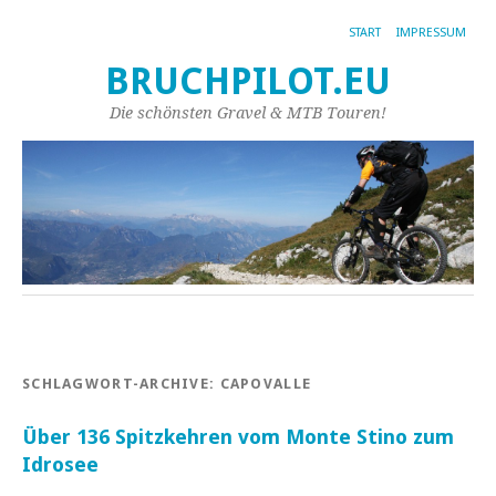
START
IMPRESSUM
BRUCHPILOT.EU
Die schönsten Gravel & MTB Touren!
SCHLAGWORT-ARCHIVE:
CAPOVALLE
Über 136 Spitzkehren vom Monte Stino zum
Idrosee