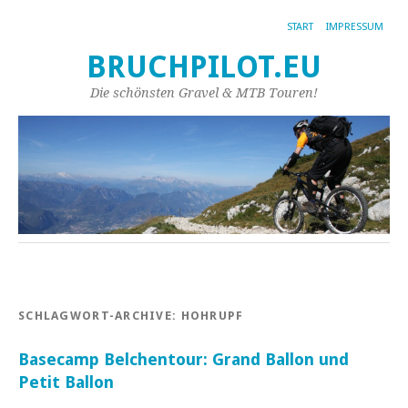
START
IMPRESSUM
BRUCHPILOT.EU
Die schönsten Gravel & MTB Touren!
SCHLAGWORT-ARCHIVE:
HOHRUPF
Basecamp Belchentour: Grand Ballon und
Petit Ballon