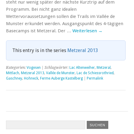
steht nur wenig später der nächste Kurztrip auf dem
Programm. Bei nicht ganz idealen
Wettervoraussetzungen sollen die Trails im Vallée de
Munster erkundet werden. Ausgangspunkt des 4-tägigen
Basecamps ist Metzeral. Der …
Weiterlesen
→
This entry is in the series
Metzeral 2013
Kategorien:
Vogesen
| Schlagwörter:
Lac Altenweiher
,
Metzeral
,
Mittlach
,
Metzeral 2013
,
Vallée de Munster
,
Lac de Schiessrothried
,
Gaschney
,
Hohneck
,
Ferme Auberge Kastelberg
|
Permalink