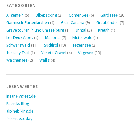
KATEGORIEN
Allgemein
(5)
Bikepacking
(2)
Comer See
(6)
Gardasee
(20)
Garmisch-Partenkirchen
(4)
Gran Canaria
(9)
Graubünden
(7)
Graveltouren in und um Freiburg
(1)
Inntal
(3)
Kreuth
(1)
Les Deux Alpes
(4)
Mallorca
(7)
Mittenwald
(1)
Schwarzwald
(11)
Südtirol
(19)
Tegernsee
(2)
Tuscany Trail
(1)
Veneto Gravel
(4)
Vogesen
(33)
Walchensee
(2)
Wallis
(4)
LESENWERTES
insanelygreat.de
Patricks Blog
alpinebiking.de
freeride.today