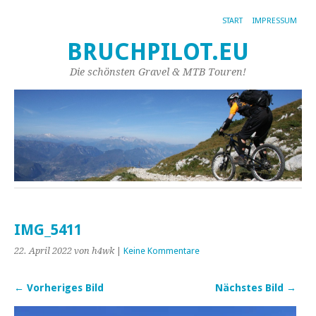
START
IMPRESSUM
BRUCHPILOT.EU
Die schönsten Gravel & MTB Touren!
IMG_5411
22. April 2022
von h4wk
|
Keine Kommentare
← Vorheriges Bild
Nächstes Bild →