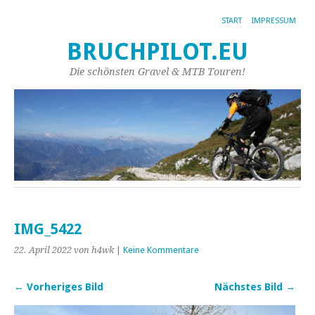
START
IMPRESSUM
BRUCHPILOT.EU
Die schönsten Gravel & MTB Touren!
IMG_5422
22. April 2022
von h4wk
|
Keine Kommentare
← Vorheriges Bild
Nächstes Bild →