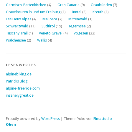
Garmisch-Partenkirchen
(4)
Gran Canaria
(9)
Graubünden
(7)
Graveltouren in und um Freiburg
(1)
Inntal
(3)
Kreuth
(1)
Les Deux Alpes
(4)
Mallorca
(7)
Mittenwald
(1)
Schwarzwald
(11)
Südtirol
(19)
Tegernsee
(2)
Tuscany Trail
(1)
Veneto Gravel
(4)
Vogesen
(33)
Walchensee
(2)
Wallis
(4)
LESENWERTES
alpinebiking.de
Patricks Blog
alpine-freeride.com
insanelygreat.de
Proudly powered by
WordPress
|
Theme: Yoko von
Elmastudio
Oben