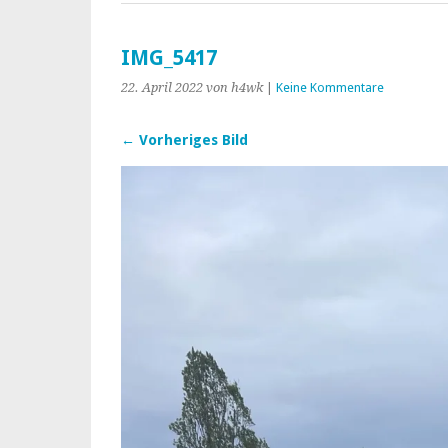
IMG_5417
22. April 2022
von h4wk
|
Keine Kommentare
← Vorheriges Bild