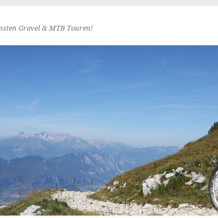
nsten Gravel & MTB Touren!