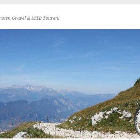
nsten Gravel & MTB Touren!