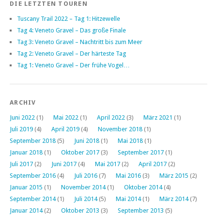
DIE LETZTEN TOUREN
Tuscany Trail 2022 – Tag 1: Hitzewelle
Tag 4: Veneto Gravel – Das große Finale
Tag 3: Veneto Gravel – Nachtritt bis zum Meer
Tag 2: Veneto Gravel – Der härteste Tag
Tag 1: Veneto Gravel – Der frühe Vogel…
ARCHIV
Juni 2022
(1)
Mai 2022
(1)
April 2022
(3)
März 2021
(1)
Juli 2019
(4)
April 2019
(4)
November 2018
(1)
September 2018
(5)
Juni 2018
(1)
Mai 2018
(1)
Januar 2018
(1)
Oktober 2017
(3)
September 2017
(1)
Juli 2017
(2)
Juni 2017
(4)
Mai 2017
(2)
April 2017
(2)
September 2016
(4)
Juli 2016
(7)
Mai 2016
(3)
März 2015
(2)
Januar 2015
(1)
November 2014
(1)
Oktober 2014
(4)
September 2014
(1)
Juli 2014
(5)
Mai 2014
(1)
März 2014
(7)
Januar 2014
(2)
Oktober 2013
(3)
September 2013
(5)