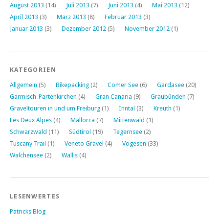
August 2013
(14)
Juli 2013
(7)
Juni 2013
(4)
Mai 2013
(12)
April 2013
(3)
März 2013
(8)
Februar 2013
(3)
Januar 2013
(3)
Dezember 2012
(5)
November 2012
(1)
KATEGORIEN
Allgemein
(5)
Bikepacking
(2)
Comer See
(6)
Gardasee
(20)
Garmisch-Partenkirchen
(4)
Gran Canaria
(9)
Graubünden
(7)
Graveltouren in und um Freiburg
(1)
Inntal
(3)
Kreuth
(1)
Les Deux Alpes
(4)
Mallorca
(7)
Mittenwald
(1)
Schwarzwald
(11)
Südtirol
(19)
Tegernsee
(2)
Tuscany Trail
(1)
Veneto Gravel
(4)
Vogesen
(33)
Walchensee
(2)
Wallis
(4)
LESENWERTES
Patricks Blog