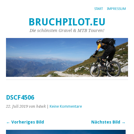
START
IMPRESSUM
BRUCHPILOT.EU
Die schönsten Gravel & MTB Touren!
DSCF4506
22. Juli 2019
von h4wk
|
Keine Kommentare
← Vorheriges Bild
Nächstes Bild →