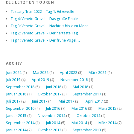
DIE LETZTEN TOUREN
Tuscany Trail 2022 – Tag 1: Hitzewelle
Tag 4: Veneto Gravel – Das große Finale
Tag 3: Veneto Gravel – Nachtritt bis zum Meer
Tag 2: Veneto Gravel – Der härteste Tag
Tag 1: Veneto Gravel – Der frühe Vogel…
ARCHIV
Juni 2022
(1)
Mai 2022
(1)
April 2022
(3)
März 2021
(1)
Juli 2019
(4)
April 2019
(4)
November 2018
(1)
September 2018
(5)
Juni 2018
(1)
Mai 2018
(1)
Januar 2018
(1)
Oktober 2017
(3)
September 2017
(1)
Juli 2017
(2)
Juni 2017
(4)
Mai 2017
(2)
April 2017
(2)
September 2016
(4)
Juli 2016
(7)
Mai 2016
(3)
März 2015
(2)
Januar 2015
(1)
November 2014
(1)
Oktober 2014
(4)
September 2014
(1)
Juli 2014
(5)
Mai 2014
(1)
März 2014
(7)
Januar 2014
(2)
Oktober 2013
(3)
September 2013
(5)