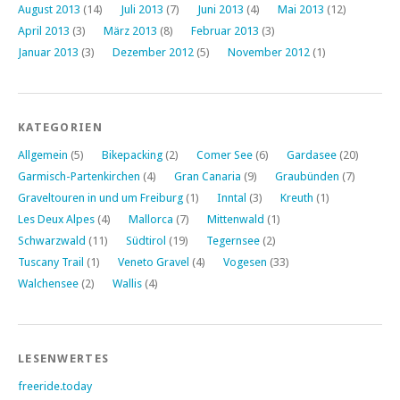
August 2013
(14)
Juli 2013
(7)
Juni 2013
(4)
Mai 2013
(12)
April 2013
(3)
März 2013
(8)
Februar 2013
(3)
Januar 2013
(3)
Dezember 2012
(5)
November 2012
(1)
KATEGORIEN
Allgemein
(5)
Bikepacking
(2)
Comer See
(6)
Gardasee
(20)
Garmisch-Partenkirchen
(4)
Gran Canaria
(9)
Graubünden
(7)
Graveltouren in und um Freiburg
(1)
Inntal
(3)
Kreuth
(1)
Les Deux Alpes
(4)
Mallorca
(7)
Mittenwald
(1)
Schwarzwald
(11)
Südtirol
(19)
Tegernsee
(2)
Tuscany Trail
(1)
Veneto Gravel
(4)
Vogesen
(33)
Walchensee
(2)
Wallis
(4)
LESENWERTES
freeride.today