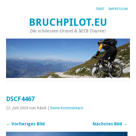
START
IMPRESSUM
BRUCHPILOT.EU
Die schönsten Gravel & MTB Touren!
DSCF4467
22. Juli 2019
von h4wk
|
Keine Kommentare
← Vorheriges Bild
Nächstes Bild →