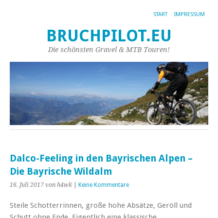
START
IMPRESSUM
BRUCHPILOT.EU
Die schönsten Gravel & MTB Touren!
Dalco-Feeling in den Bayrischen Alpen –
Die Bayrische Wildalm
16. Juli 2017
von h4wk
|
Keine Kommentare
Steile Schotterrinnen, große hohe Absätze, Geröll und
Schutt ohne Ende. Eigentlich eine klassische