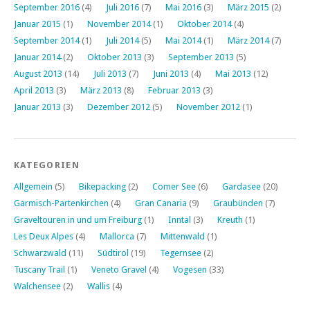
September 2016
(4)
Juli 2016
(7)
Mai 2016
(3)
März 2015
(2)
Januar 2015
(1)
November 2014
(1)
Oktober 2014
(4)
September 2014
(1)
Juli 2014
(5)
Mai 2014
(1)
März 2014
(7)
Januar 2014
(2)
Oktober 2013
(3)
September 2013
(5)
August 2013
(14)
Juli 2013
(7)
Juni 2013
(4)
Mai 2013
(12)
April 2013
(3)
März 2013
(8)
Februar 2013
(3)
Januar 2013
(3)
Dezember 2012
(5)
November 2012
(1)
KATEGORIEN
Allgemein
(5)
Bikepacking
(2)
Comer See
(6)
Gardasee
(20)
Garmisch-Partenkirchen
(4)
Gran Canaria
(9)
Graubünden
(7)
Graveltouren in und um Freiburg
(1)
Inntal
(3)
Kreuth
(1)
Les Deux Alpes
(4)
Mallorca
(7)
Mittenwald
(1)
Schwarzwald
(11)
Südtirol
(19)
Tegernsee
(2)
Tuscany Trail
(1)
Veneto Gravel
(4)
Vogesen
(33)
Walchensee
(2)
Wallis
(4)