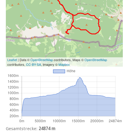
Leaflet
| Data ©
OpenStreetMap
contributors, Maps ©
OpenStreetMap
contributors,
CC-BY-SA
, Imagery ©
Mapbox
Gesamtstrecke:
24874 m