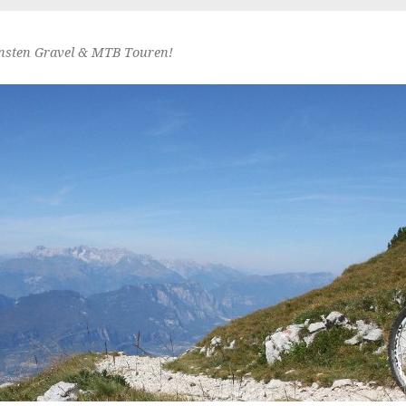
nsten Gravel & MTB Touren!