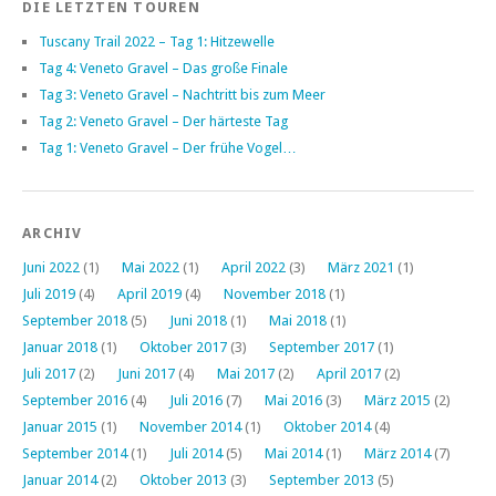
DIE LETZTEN TOUREN
Tuscany Trail 2022 – Tag 1: Hitzewelle
Tag 4: Veneto Gravel – Das große Finale
Tag 3: Veneto Gravel – Nachtritt bis zum Meer
Tag 2: Veneto Gravel – Der härteste Tag
Tag 1: Veneto Gravel – Der frühe Vogel…
ARCHIV
Juni 2022
(1)
Mai 2022
(1)
April 2022
(3)
März 2021
(1)
Juli 2019
(4)
April 2019
(4)
November 2018
(1)
September 2018
(5)
Juni 2018
(1)
Mai 2018
(1)
Januar 2018
(1)
Oktober 2017
(3)
September 2017
(1)
Juli 2017
(2)
Juni 2017
(4)
Mai 2017
(2)
April 2017
(2)
September 2016
(4)
Juli 2016
(7)
Mai 2016
(3)
März 2015
(2)
Januar 2015
(1)
November 2014
(1)
Oktober 2014
(4)
September 2014
(1)
Juli 2014
(5)
Mai 2014
(1)
März 2014
(7)
Januar 2014
(2)
Oktober 2013
(3)
September 2013
(5)