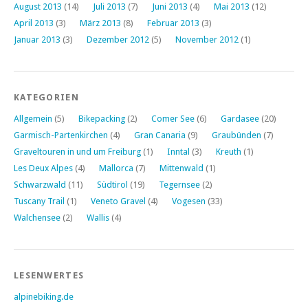
August 2013
(14)
Juli 2013
(7)
Juni 2013
(4)
Mai 2013
(12)
April 2013
(3)
März 2013
(8)
Februar 2013
(3)
Januar 2013
(3)
Dezember 2012
(5)
November 2012
(1)
KATEGORIEN
Allgemein
(5)
Bikepacking
(2)
Comer See
(6)
Gardasee
(20)
Garmisch-Partenkirchen
(4)
Gran Canaria
(9)
Graubünden
(7)
Graveltouren in und um Freiburg
(1)
Inntal
(3)
Kreuth
(1)
Les Deux Alpes
(4)
Mallorca
(7)
Mittenwald
(1)
Schwarzwald
(11)
Südtirol
(19)
Tegernsee
(2)
Tuscany Trail
(1)
Veneto Gravel
(4)
Vogesen
(33)
Walchensee
(2)
Wallis
(4)
LESENWERTES
alpinebiking.de