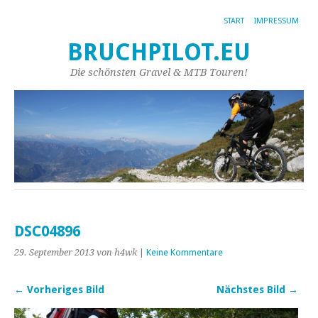
START
IMPRESSUM
BRUCHPILOT.EU
Die schönsten Gravel & MTB Touren!
DSC04896
29. September 2013
von h4wk
|
Keine Kommentare
← Vorheriges Bild
Nächstes Bild →