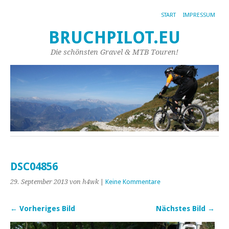
START
IMPRESSUM
BRUCHPILOT.EU
Die schönsten Gravel & MTB Touren!
DSC04856
29. September 2013
von h4wk
|
Keine Kommentare
← Vorheriges Bild
Nächstes Bild →