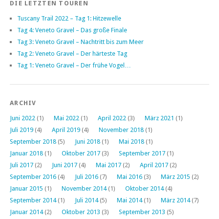
DIE LETZTEN TOUREN
Tuscany Trail 2022 – Tag 1: Hitzewelle
Tag 4: Veneto Gravel – Das große Finale
Tag 3: Veneto Gravel – Nachtritt bis zum Meer
Tag 2: Veneto Gravel – Der härteste Tag
Tag 1: Veneto Gravel – Der frühe Vogel…
ARCHIV
Juni 2022
(1)
Mai 2022
(1)
April 2022
(3)
März 2021
(1)
Juli 2019
(4)
April 2019
(4)
November 2018
(1)
September 2018
(5)
Juni 2018
(1)
Mai 2018
(1)
Januar 2018
(1)
Oktober 2017
(3)
September 2017
(1)
Juli 2017
(2)
Juni 2017
(4)
Mai 2017
(2)
April 2017
(2)
September 2016
(4)
Juli 2016
(7)
Mai 2016
(3)
März 2015
(2)
Januar 2015
(1)
November 2014
(1)
Oktober 2014
(4)
September 2014
(1)
Juli 2014
(5)
Mai 2014
(1)
März 2014
(7)
Januar 2014
(2)
Oktober 2013
(3)
September 2013
(5)