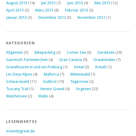
August 2013
(14)
Juli 2013
(7)
Juni 2013
(4)
Mai 2013
(12)
April 2013
(3)
März 2013
(8)
Februar 2013
(3)
Januar 2013
(3)
Dezember 2012
(5)
November 2012
(1)
KATEGORIEN
Allgemein
(5)
Bikepacking
(2)
Comer See
(6)
Gardasee
(20)
Garmisch-Partenkirchen
(4)
Gran Canaria
(9)
Graubünden
(7)
Graveltouren in und um Freiburg
(1)
Inntal
(3)
Kreuth
(1)
Les Deux Alpes
(4)
Mallorca
(7)
Mittenwald
(1)
Schwarzwald
(11)
Südtirol
(19)
Tegernsee
(2)
Tuscany Trail
(1)
Veneto Gravel
(4)
Vogesen
(33)
Walchensee
(2)
Wallis
(4)
LESENWERTES
insanelygreat.de