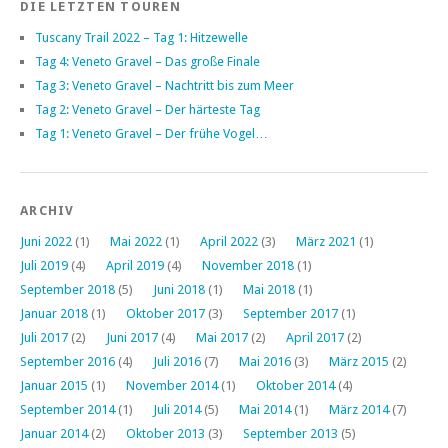
DIE LETZTEN TOUREN
Tuscany Trail 2022 – Tag 1: Hitzewelle
Tag 4: Veneto Gravel – Das große Finale
Tag 3: Veneto Gravel – Nachtritt bis zum Meer
Tag 2: Veneto Gravel – Der härteste Tag
Tag 1: Veneto Gravel – Der frühe Vogel…
ARCHIV
Juni 2022
(1)
Mai 2022
(1)
April 2022
(3)
März 2021
(1)
Juli 2019
(4)
April 2019
(4)
November 2018
(1)
September 2018
(5)
Juni 2018
(1)
Mai 2018
(1)
Januar 2018
(1)
Oktober 2017
(3)
September 2017
(1)
Juli 2017
(2)
Juni 2017
(4)
Mai 2017
(2)
April 2017
(2)
September 2016
(4)
Juli 2016
(7)
Mai 2016
(3)
März 2015
(2)
Januar 2015
(1)
November 2014
(1)
Oktober 2014
(4)
September 2014
(1)
Juli 2014
(5)
Mai 2014
(1)
März 2014
(7)
Januar 2014
(2)
Oktober 2013
(3)
September 2013
(5)