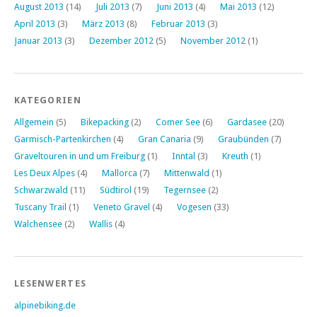
August 2013
(14)
Juli 2013
(7)
Juni 2013
(4)
Mai 2013
(12)
April 2013
(3)
März 2013
(8)
Februar 2013
(3)
Januar 2013
(3)
Dezember 2012
(5)
November 2012
(1)
KATEGORIEN
Allgemein
(5)
Bikepacking
(2)
Comer See
(6)
Gardasee
(20)
Garmisch-Partenkirchen
(4)
Gran Canaria
(9)
Graubünden
(7)
Graveltouren in und um Freiburg
(1)
Inntal
(3)
Kreuth
(1)
Les Deux Alpes
(4)
Mallorca
(7)
Mittenwald
(1)
Schwarzwald
(11)
Südtirol
(19)
Tegernsee
(2)
Tuscany Trail
(1)
Veneto Gravel
(4)
Vogesen
(33)
Walchensee
(2)
Wallis
(4)
LESENWERTES
alpinebiking.de