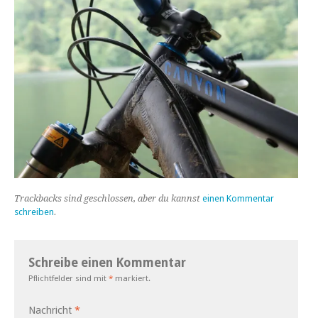
Trackbacks sind geschlossen, aber du kannst
einen Kommentar
schreiben
.
Schreibe einen Kommentar
Pflichtfelder sind mit
*
markiert.
Nachricht
*