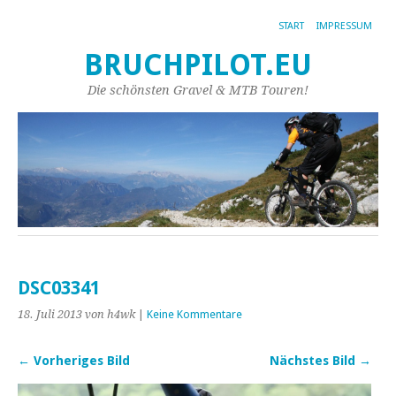
START
IMPRESSUM
BRUCHPILOT.EU
Die schönsten Gravel & MTB Touren!
DSC03341
18. Juli 2013
von h4wk
|
Keine Kommentare
← Vorheriges Bild
Nächstes Bild →