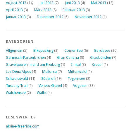
August 2013
(14)
Juli 2013
(7)
Juni 2013
(4)
Mai 2013
(12)
April 2013
(3)
März 2013
(8)
Februar 2013
(3)
Januar 2013
(3)
Dezember 2012
(5)
November 2012
(1)
KATEGORIEN
Allgemein
(5)
Bikepacking
(2)
Comer See
(6)
Gardasee
(20)
Garmisch-Partenkirchen
(4)
Gran Canaria
(9)
Graubünden
(7)
Graveltouren in und um Freiburg
(1)
Inntal
(3)
Kreuth
(1)
Les Deux Alpes
(4)
Mallorca
(7)
Mittenwald
(1)
Schwarzwald
(11)
Südtirol
(19)
Tegernsee
(2)
Tuscany Trail
(1)
Veneto Gravel
(4)
Vogesen
(33)
Walchensee
(2)
Wallis
(4)
LESENWERTES
alpine-freeride.com