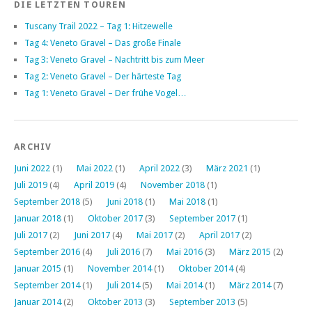
DIE LETZTEN TOUREN
Tuscany Trail 2022 – Tag 1: Hitzewelle
Tag 4: Veneto Gravel – Das große Finale
Tag 3: Veneto Gravel – Nachtritt bis zum Meer
Tag 2: Veneto Gravel – Der härteste Tag
Tag 1: Veneto Gravel – Der frühe Vogel…
ARCHIV
Juni 2022
(1)
Mai 2022
(1)
April 2022
(3)
März 2021
(1)
Juli 2019
(4)
April 2019
(4)
November 2018
(1)
September 2018
(5)
Juni 2018
(1)
Mai 2018
(1)
Januar 2018
(1)
Oktober 2017
(3)
September 2017
(1)
Juli 2017
(2)
Juni 2017
(4)
Mai 2017
(2)
April 2017
(2)
September 2016
(4)
Juli 2016
(7)
Mai 2016
(3)
März 2015
(2)
Januar 2015
(1)
November 2014
(1)
Oktober 2014
(4)
September 2014
(1)
Juli 2014
(5)
Mai 2014
(1)
März 2014
(7)
Januar 2014
(2)
Oktober 2013
(3)
September 2013
(5)