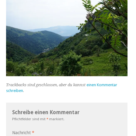
Trackbacks sind geschlossen, aber du kannst
einen Kommentar
schreiben
.
Schreibe einen Kommentar
Pflichtfelder sind mit
*
markiert.
Nachricht
*