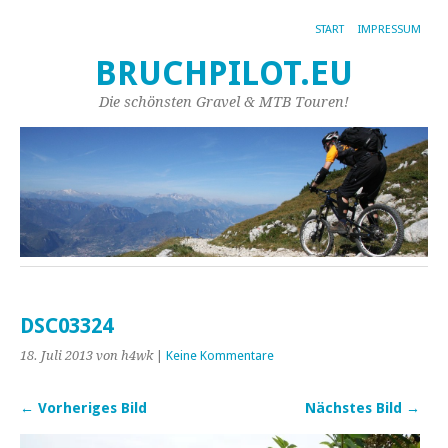
START
IMPRESSUM
BRUCHPILOT.EU
Die schönsten Gravel & MTB Touren!
DSC03324
18. Juli 2013
von h4wk
|
Keine Kommentare
← Vorheriges Bild
Nächstes Bild →