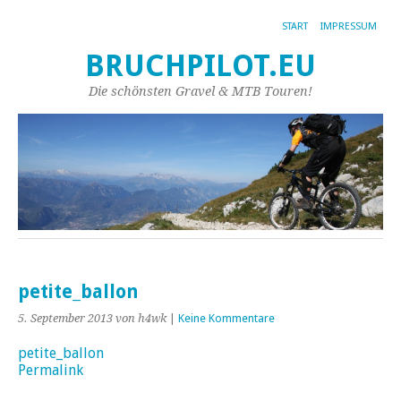
START
IMPRESSUM
BRUCHPILOT.EU
Die schönsten Gravel & MTB Touren!
petite_ballon
5. September 2013
von h4wk
|
Keine Kommentare
petite_ballon
Permalink