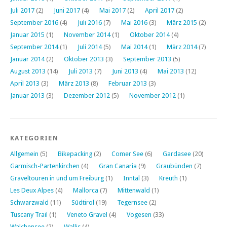
Juli 2017
(2)
Juni 2017
(4)
Mai 2017
(2)
April 2017
(2)
September 2016
(4)
Juli 2016
(7)
Mai 2016
(3)
März 2015
(2)
Januar 2015
(1)
November 2014
(1)
Oktober 2014
(4)
September 2014
(1)
Juli 2014
(5)
Mai 2014
(1)
März 2014
(7)
Januar 2014
(2)
Oktober 2013
(3)
September 2013
(5)
August 2013
(14)
Juli 2013
(7)
Juni 2013
(4)
Mai 2013
(12)
April 2013
(3)
März 2013
(8)
Februar 2013
(3)
Januar 2013
(3)
Dezember 2012
(5)
November 2012
(1)
KATEGORIEN
Allgemein
(5)
Bikepacking
(2)
Comer See
(6)
Gardasee
(20)
Garmisch-Partenkirchen
(4)
Gran Canaria
(9)
Graubünden
(7)
Graveltouren in und um Freiburg
(1)
Inntal
(3)
Kreuth
(1)
Les Deux Alpes
(4)
Mallorca
(7)
Mittenwald
(1)
Schwarzwald
(11)
Südtirol
(19)
Tegernsee
(2)
Tuscany Trail
(1)
Veneto Gravel
(4)
Vogesen
(33)
Walchensee
(2)
Wallis
(4)